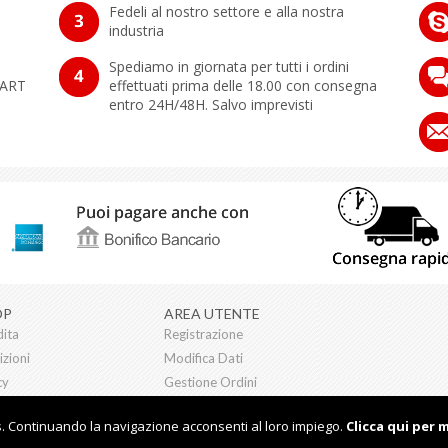
Fedeli al nostro settore e alla nostra
industria
Spediamo in giornata per tutti i ordini
MART
effettuati prima delle 18.00 con consegna
entro 24H/48H. Salvo imprevisti
OP
AREA UTENTE
dita
Registrazione
zioni
Modifica Dati
cy
Gestione Ordini
es. Continuando la navigazione acconsenti al loro impiego.
Clicca qui per 