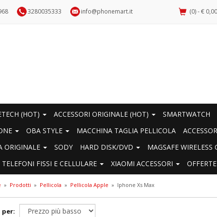
968
3280035333
info@phonemart.it
(0) - € 0,0
ETECH (HOT)
ACCESSORI ORIGINALE (HOT)
SMARTWATCH
IONE
OBA STYLE
MACCHINA TAGLIA PELLICOLA
ACCESSO
A ORIGINALE
SODY
HARD DISK/DVD
MAGSAFE WIRELESS 
TELEFONI FISSI E CELLULARE
XIAOMI ACCESSORI
OFFERTE
e
»
Prodotti
»
Pellicola
»
Pellicola Apple
»
Iphone Xs Max
 per: