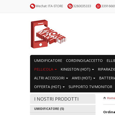
PHONE
Wechat: ITA-STORE
3280035333
3391666
MART.IT
Menù
-
principale
Accessori
e
componenti
UMIDIFICATORE
CORDINO/LACCETTO
ELLI
per
PELLICOLA
KINGSTON (HOT)
RIPARAZ
elettronica
ALTRI ACCESSORI
AWEI (HOT)
BATTERI
OFFERTA (HOT)
SUPPORTO TV/MONITOR
I NOSTRI PRODOTTI
Hom
UMIDIFICATORE (5)
Ordina