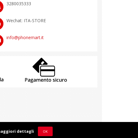
3280035333
Wechat: ITA-STORE
info@phonemart.it
maggiori dettagli
OK
Privacy
Note Legali
Credits