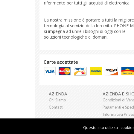
riferimento per tutti gli acquisti di elettronica.
La nostra missione è portare a tutti la migliore
tecnologia al servizio della loro vita. PHONE 
si impegna ad unire i bisogni di oggi con le
soluzioni tecnologiche di domani.
Menu
AZIENDA
AZIENDA E-SH
navigazione
Chi Siamo
Condizioni di Ven
Contatti
Pagamenti e Spedi
Informativa Priva
Questo sito utilizza i cooki
Copyright © 2021