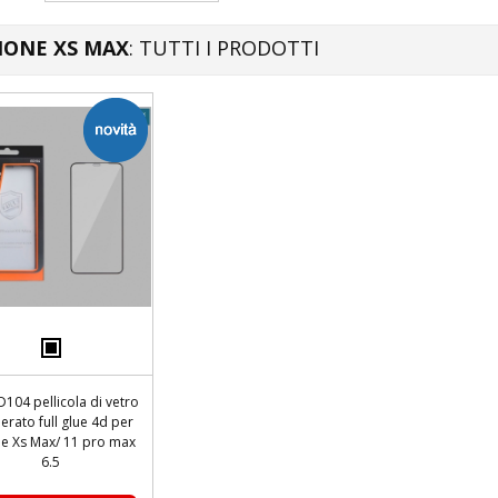
HONE XS MAX
: TUTTI I PRODOTTI
ED104 pellicola di vetro
erato full glue 4d per
e Xs Max/ 11 pro max
6.5