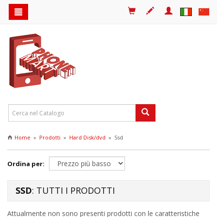
Carrello
Registrati
Login
Menu
PHONE
Menù
MART.IT
principale
-
Accessori
e
componenti
Home
»
Prodotti
»
Hard Disk/dvd
»
Ssd
per
elettronica
Ordina per:
SSD
: TUTTI I PRODOTTI
Attualmente non sono presenti prodotti con le caratteristiche